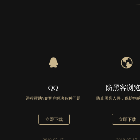
QQ
防黑客浏
远程帮助VIP客户解决各种问题
防止黑客入侵，保护您
立即下载
立即下载