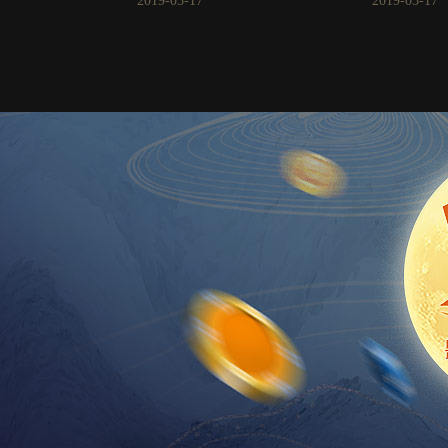
2019-05-17
2019-05-17