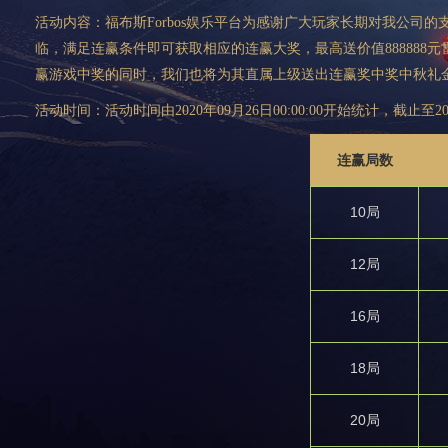
活动内容：福布斯Forbos娱乐平台为感谢广大玩家长期对我公司的
临，满足连赢条件即可获取相应的连赢大奖，最高送价值88888
赢游戏中奖的同时，我们也将为其直属上级送出连赢奖中奖中秋礼
活动时间：活动时间由2020年09月26日00:00:00开始统计，截止至20
连赢局数
10局
12局
16局
18局
20局